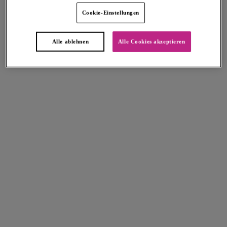
Arizona Wave
Arizona Wave
Cookie-Einstellungen
Italini Bikinihose
Bikinihose
Boardwalk
Boardwalk
30,95 €
30,95 €
Alle ablehnen
Alle Cookies akzeptieren
Weitere Farben erhältlich
Arizona Wave
Arizona Wave
Bikinihose mit hohem Bein
Bikinihose
Fern
Fern
30,95 €
30,95 €
Weitere Farben erhältlich
Arizona Wave
Arizona Wave