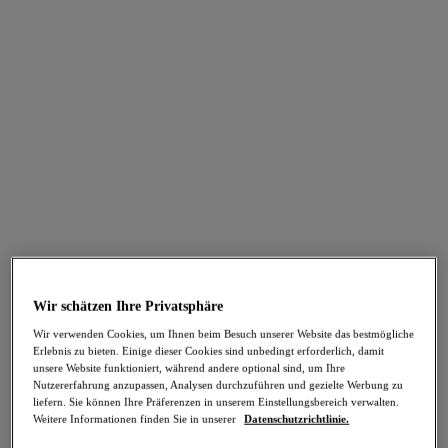
FILTER
Die Ergebnisse werden bei der Auswahl automatisch aktualisiert.
Filter hinzufügen
Sortieren nach
Anzahl der Produkte pro Seite
45
Artikel gefunden
Wir schätzen Ihre Privatsphäre
Cadiz Coast
Cadiz Coast
Wir verwenden Cookies, um Ihnen beim Besuch unserer Website das bestmögliche
Bikinihose, seitlich gebunden
Bikinihose mit hoher Taille
Erlebnis zu bieten. Einige dieser Cookies sind unbedingt erforderlich, damit
Rio
Rio
unsere Website funktioniert, während andere optional sind, um Ihre
33,95 €
33,95 €
Nutzererfahrung anzupassen, Analysen durchzuführen und gezielte Werbung zu
liefern. Sie können Ihre Präferenzen in unserem Einstellungsbereich verwalten.
Weitere Informationen finden Sie in unserer
Datenschutzrichtlinie.