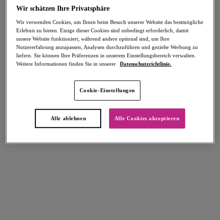
Wir schätzen Ihre Privatsphäre
Wir verwenden Cookies, um Ihnen beim Besuch unserer Website das bestmögliche
Erlebnis zu bieten. Einige dieser Cookies sind unbedingt erforderlich, damit
FILTER
unsere Website funktioniert, während andere optional sind, um Ihre
Nutzererfahrung anzupassen, Analysen durchzuführen und gezielte Werbung zu
Die Ergebnisse werden bei der Auswahl automatisch aktualisiert.
liefern. Sie können Ihre Präferenzen in unserem Einstellungsbereich verwalten.
Weitere Informationen finden Sie in unserer
Datenschutzrichtlinie.
Filter hinzufügen
Cookie-Einstellungen
Sortieren nach
Anzahl der Produkte pro Seite
8
Artikel gefunden
Alle ablehnen
Alle Cookies akzeptieren
Cadiz Coast
Arizona Wave
Bikinihose mit hoher Taille
Bikinihose mit hoher Taille
Rio
Nebula
33,95 €
33,95 €