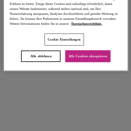
Erlebnis zu bieten. Einige dieser Cookies sind unbedingt erforderlich, damit
Teilen
unsere Website funktioniert, während andere optional sind, um Ihre
Nutzererfahrung anzupassen, Analysen durchzuführen und gezielte Werbung zu
liefern. Sie können Ihre Präferenzen in unserem Einstellungsbereich verwalten.
Weitere Informationen finden Sie in unserer
Datenschutzrichtlinie.
Select Sizing
intern. größen
Cookie-Einstellungen
EU
UK
Alle ablehnen
Alle Cookies akzeptieren
Größe auswählen
Körbchengröße auswählen
Lagerbestand
Bitte Größe auswählen
IN DEN WARENKORB
Beschreibung