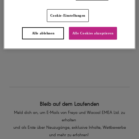
Cookie-Einstellungen
EINLOGGEN
Passwort vergessen?
Alle ablehnen
Alle Cookies akzeptieren
Zahlungsarten
Bleib auf dem Laufenden
Meld dich an, um E-Mails von Freya und Wacoal EMEA Ltd. zu
erhalten
und als Erste über Neuzugänge, exklusive Inhalte, Wettbewerbe
und mehr zu erfahren!