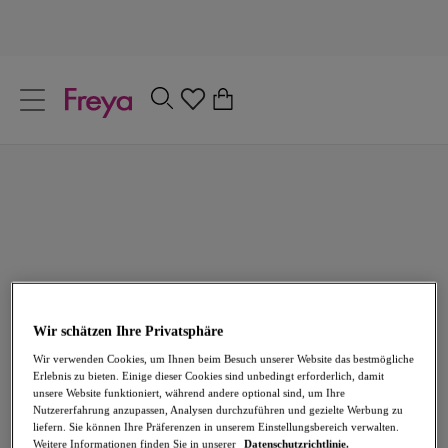
text.skipToContent
text.skipToNavigation
Schließen
0
Dein Land
Sprache
Bereits Kunde? Jetzt einloggen
Willkommen zurück bei Freya. Meld dich an, um schnell zur Kasse zu
gelangen, Online-Bestellungen zu verfolgen und vieles mehr.
Wir schätzen Ihre Privatsphäre
Benutzername
Wir verwenden Cookies, um Ihnen beim Besuch unserer Website das bestmögliche
Erlebnis zu bieten. Einige dieser Cookies sind unbedingt erforderlich, damit
unsere Website funktioniert, während andere optional sind, um Ihre
Nutzererfahrung anzupassen, Analysen durchzuführen und gezielte Werbung zu
Passwort
liefern. Sie können Ihre Präferenzen in unserem Einstellungsbereich verwalten.
Weitere Informationen finden Sie in unserer
Datenschutzrichtlinie.