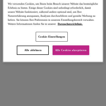
Wir verwenden Cookies, um Ihnen beim Besuch unserer Website das bestmögliche
Erlebnis zu bieten. Einige dieser Cookies sind unbedingt erforderlich, damit
unsere Website funktioniert, während andere optional sind, um Ihre
Nutzererfahrung anzupassen, Analysen durchzuführen und gezielte Werbung zu
FILTER
liefern. Sie können Ihre Präferenzen in unserem Einstellungsbereich verwalten.
Weitere Informationen finden Sie in unserer
Datenschutzrichtlinie.
Die Ergebnisse werden bei der Auswahl automatisch aktualisiert.
Filter hinzufügen
Cookie-Einstellungen
Sortieren nach
Anzahl der Produkte pro Seite
5
Artikel gefunden
Alle ablehnen
Alle Cookies akzeptieren
Nomad Nights
Jewel Cove
Plunge Tankini-Oberteil
Plunge Tankini-Oberteil
Black
Plain Azure
72,95 €
72,95 €