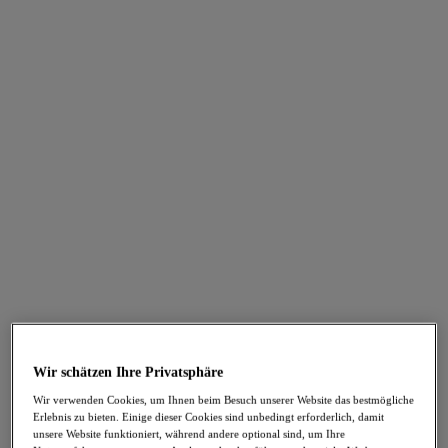
FILTER
Die Ergebnisse werden bei der Auswahl automatisch aktualisiert.
Filter hinzufügen
Sortieren nach
Anzahl der Produkte pro Seite
144
Artikel gefunden
NEU
NEU
Fascinate
Fascinate
Balconette-BH
Gemoldeter Plunge-BH
Powder Blue
Powder Blue
Wir schätzen Ihre Privatsphäre
48,95 €
60,95 €
Wir verwenden Cookies, um Ihnen beim Besuch unserer Website das bestmögliche
Erlebnis zu bieten. Einige dieser Cookies sind unbedingt erforderlich, damit
unsere Website funktioniert, während andere optional sind, um Ihre