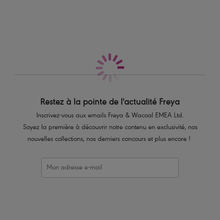
Également dans la collection
look.
Caractéristiques
Bonnets en mousse légèrement paddés pour un galbe parfait et un
maintien garanti
Décolleté en cœur rehausse et sublime la poitrine
Doublure extérieure en crochet
Bretelles fixes réglables
Détail perle métallique embossée à l’entre-sein
Restez à la pointe de l'actualité Freya
Inscrivez-vous aux emails Freya & Wacoal EMEA Ltd.
Code produit : AS3970ORD
Soyez la première à découvrir notre contenu en exclusivité, nos
nouvelles collections, nos derniers concours et plus encore !