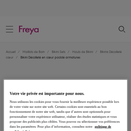
text.skipToContent
text.skipToNavigation
Fermer
Votre pays
Accueil
/
Maillots de Bain
/
Bikini Sets
/
Hauts de Bikini
/
Bikinis Décolleté
Langue
cœur
/
Bikini Décolleté en cœur paddé armatures
Votre vie privée est importante pour nous.
Nous utilisons les cookies pour vous fournir la meilleure expérience possible lors
de votre visite sur notre site web. Certains cookies sont essentiels au bon
fonctionnement de notre site web, tandis que d’autres sont optionnels pour
personnaliser votre expérience utilisateur, réaliser des études statistiques et vous
proposer des publicités plus ciblées. Vous pouvez ou sélectionner vos préférences
dans les paramètres. Pour plus d’information, consultez notre
politique de
Partager