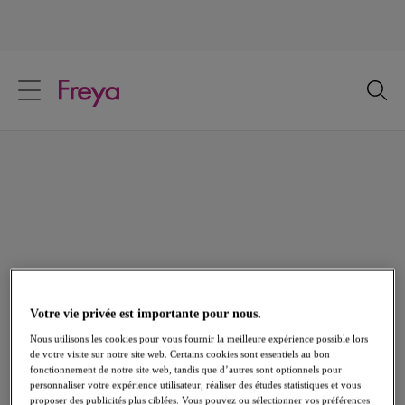
text.skipToContent
text.skipToNavigation
Fermer
Votre pays
Langue
Grossesse & Allaitement
Jolis et pratiques, nos soutiens-gorge de Grossesse et
d'Allaitement vous offrent un maintien et un confort ultimes.
Dotés de bonnets sans armatures et d’attaches faciles à
utiliser avec des touches féminines qui complètent le look.
Votre vie privée est importante pour nous.
Voir tout Lingerie
Soutiens-gorge
Bas
Nous utilisons les cookies pour vous fournir la meilleure expérience possible lors
de votre visite sur notre site web. Certains cookies sont essentiels au bon
fonctionnement de notre site web, tandis que d’autres sont optionnels pour
personnaliser votre expérience utilisateur, réaliser des études statistiques et vous
proposer des publicités plus ciblées. Vous pouvez ou sélectionner vos préférences
Accueil
/
Lingerie
/
Nursing Maternity