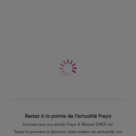
Plusieurs coloris disponibles
Pure
Soutien-gorge d'Allaitement
moulé
Black
Plusieurs coloris disponibles
Restez à la pointe de l'actualité Freya
Inscrivez-vous aux emails Freya & Wacoal EMEA Ltd.
Soyez la première à découvrir notre contenu en exclusivité, nos