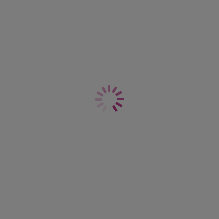
Conversion de tailles Nuisette &
Brassières Fancies
B
C
D
DD
E
F
FF
G
GG
H
HH
28
XS
XS
XS
XS
S
S
S
M
M
L
L
30
XS
XS
S
S
S
S
M
M
L
L
L
32
XS
S
S
S
M
M
M
L
L
L
L
34
S
S
S
M
M
M
L
L
L
L
XL
36
S
M
M
M
M
L
L
L
L
XL
XL
38
M
M
M
L
L
L
L
L
XL
XL
XL