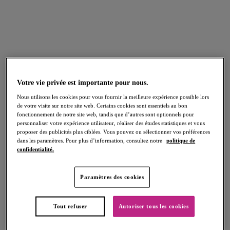
nos guides des tailles ci-dessous pour découvrir votre taille
parfaite !
La lingerie et les maillots de bains Freya existent en tailles de
bonnet et en tour de dos britanniques. Le guide des tailles ci-
dessous présente à la fois les tailles britanniques et leur
conversion en tailles françaises et internationales, afin que vous
puissiez toujours trouver la taille qu’il vous faut.
Votre vie privée est importante pour nous.
Nous utilisons les cookies pour vous fournir la meilleure expérience possible lors
Tour de dos
de votre visite sur notre site web. Certains cookies sont essentiels au bon
fonctionnement de notre site web, tandis que d’autres sont optionnels pour
GB
28
30
32
34
36
38
40
42
44
personnaliser votre expérience utilisateur, réaliser des études statistiques et vous
proposer des publicités plus ciblées. Vous pouvez ou sélectionner vos préférences
dans les paramètres. Pour plus d’information, consultez notre
politique de
Europe
60
65
70
75
80
85
90
95
100
confidentialité.
France
75
80
85
90
95
100
105
110
115
Paramètres des cookies
Aus/NZ
6
8
10
12
14
16
18
20
22
USA
28
30
32
34
36
38
40
42
44
Tout refuser
Autoriser tous les cookies
Japon
60
65
70
75
80
85
90
95
100