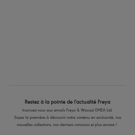
D
DD
E
F
FF
G
30
XS
XS
XS
S
M
L
32
XS
XS
S
M
M
L
34
S
S
M
M
L
XL
36
S
M
M
L
XL
XL
38
M
M
L
L
XL
Restez à la pointe de l'actualité Freya
Inscrivez-vous aux emails Freya & Wacoal EMEA Ltd.
Soyez la première à découvrir notre contenu en exclusivité, nos
nouvelles collections, nos derniers concours et plus encore !