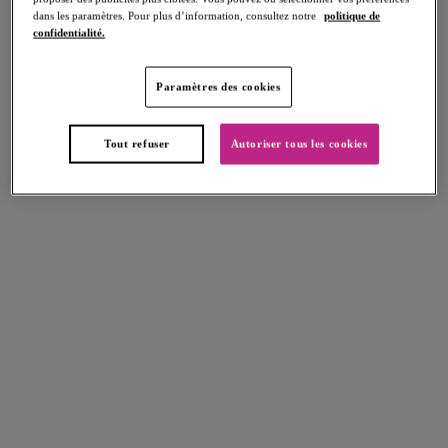
dans les paramètres. Pour plus d’information, consultez notre
politique de
Pour trouver la boutique la plus proche,
confidentialité.
entrez votre code postal ET votre ville ou
votre pays
Paramètres des cookies
TROUVER
Tout refuser
Autoriser tous les cookies