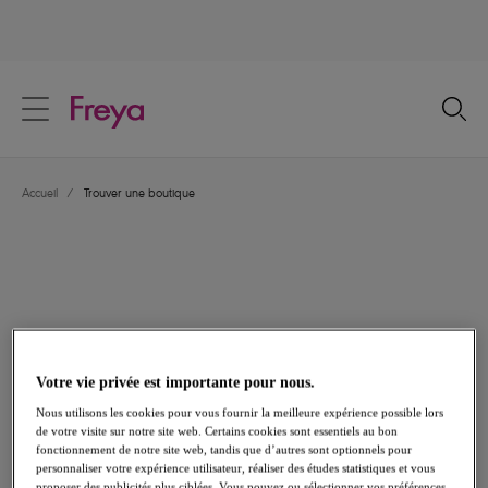
text.skipToContent
text.skipToNavigation
Fermer
Votre pays
Accueil
/
Trouver une boutique
Langue
Trouver une boutique
Les impressionnantes lignes Freya sont disponibles dans des milliers de
points de vente dans le monde entier. Rendez-vous en boutique et
Votre vie privée est importante pour nous.
rencontrer l’une de nos expertes qui vous aidera à trouver un soutien-
Nous utilisons les cookies pour vous fournir la meilleure expérience possible lors
gorge parfaitement ajusté, pour que vous vous sentiez sensationnelle.
de votre visite sur notre site web. Certains cookies sont essentiels au bon
fonctionnement de notre site web, tandis que d’autres sont optionnels pour
Pour trouver la boutique la plus proche de chez vous, rien de plus
personnaliser votre expérience utilisateur, réaliser des études statistiques et vous
simple : veuillez saisir une adresse ci-dessous.
proposer des publicités plus ciblées. Vous pouvez ou sélectionner vos préférences