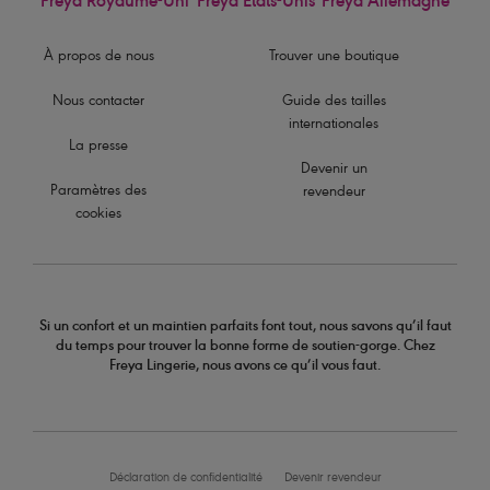
Freya Royaume-Uni
Freya États-Unis
Freya Allemagne
À propos de nous
Trouver une boutique
Nous contacter
Guide des tailles
internationales
La presse
Devenir un
Paramètres des
revendeur
cookies
Si un confort et un maintien parfaits font tout, nous savons qu’il faut
du temps pour trouver la bonne forme de soutien-gorge. Chez
Freya Lingerie, nous avons ce qu’il vous faut.
Déclaration de confidentialité
Devenir revendeur