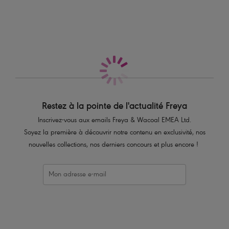
Également dans la collection
Caractéristiques
Bonnets légèrement paddés pour plus de maintien et un galbe
parfait
Décolleté cœur pour une poitrine parfaitement galbée et rehaussée
Doublure en crochet
Bretelles fixes entièrement réglables
Décor perle à l’entre-seins
Restez à la pointe de l'actualité Freya
Code produit : AS3970DEN
Inscrivez-vous aux emails Freya & Wacoal EMEA Ltd.
Soyez la première à découvrir notre contenu en exclusivité, nos
nouvelles collections, nos derniers concours et plus encore !