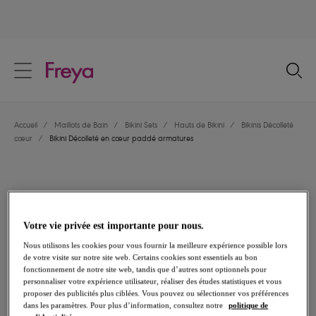
text.skipToContent
text.skipToNavigation
Fermer
Votre pays
Accueil
/
Maillots de Bain
/
Bikini Sets
/
Hauts de Bikini
/
Bikinis Décolleté
Langue
cœur
/
Bikini Décolleté en cœur paddé armatures
Votre vie privée est importante pour nous.
Nous utilisons les cookies pour vous fournir la meilleure expérience possible lors
de votre visite sur notre site web. Certains cookies sont essentiels au bon
fonctionnement de notre site web, tandis que d’autres sont optionnels pour
personnaliser votre expérience utilisateur, réaliser des études statistiques et vous
proposer des publicités plus ciblées. Vous pouvez ou sélectionner vos préférences
dans les paramètres. Pour plus d’information, consultez notre
politique de
Partager