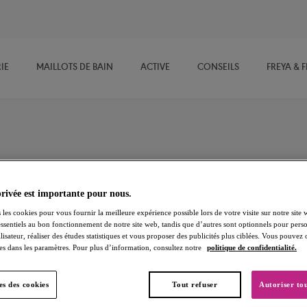
IE
MAILLOTS DE BAIN
ACTIVE
CONSEILS
FREYA & 
eau
ions Freya Swimwear ultra tendance ! Nos bikinis Bandeau présentent
privée est importante pour nous.
rimés amusants. Doté de bretelles amovibles, ils vous offrent
 les cookies pour vous fournir la meilleure expérience possible lors de votre visite sur notre site 
essentiels au bon fonctionnement de notre site web, tandis que d’autres sont optionnels pour perso
 !
lisateur, réaliser des études statistiques et vous proposer des publicités plus ciblées. Vous pouvez
es dans les paramètres. Pour plus d’information, consultez notre
politique de confidentialité.
Moulés
Plunges
s des cookies
Tout refuser
Autoriser tou