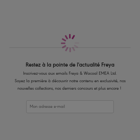
Également dans la collection
Caractéristiques
Ceinture légèrement échancrée sur l’avant et au dos
Coupe peu couvrante au dos
Bordures des jambes échancrées pour une coupe moins couvrante
Coutures cachées sur la ceinture pour une finition sans coutures, qui
reste plate contre la peau
Code produit : AS5891BLK
Restez à la pointe de l'actualité Freya
Inscrivez-vous aux emails Freya & Wacoal EMEA Ltd.
Soyez la première à découvrir notre contenu en exclusivité, nos
nouvelles collections, nos derniers concours et plus encore !