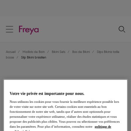
text.skipToContent
text.skipToNavigation
Fermer
Votre pays
Accueil
/
Maillots de Bain
/
Bikini Sets
/
Bas de Bikini
/
Slips Bikinis taille
Langue
basse
/
Slip Bikini brésilien
Votre vie privée est importante pour nous.
Nous utilisons les cookies pour vous fournir la meilleure expérience possible lors
de votre visite sur notre site web. Certains cookies sont essentiels au bon
fonctionnement de notre site web, tandis que d’autres sont optionnels pour
personnaliser votre expérience utilisateur, réaliser des études statistiques et vous
proposer des publicités plus ciblées. Vous pouvez ou sélectionner vos préférences
dans les paramètres. Pour plus d’information, consultez notre
politique de
Partager