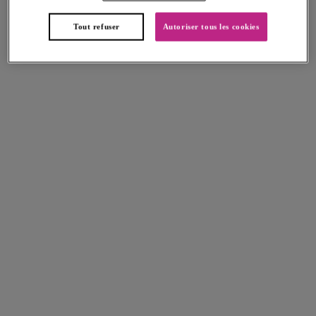
Tout refuser
Autoriser tous les cookies
Arizona Wave
Arizona Wave
Slip échancré
Slip Italini
Fern
Vista
Fiji Falls
Jewel Cove
Slip Bikini à nouettes
Slip Bikini brésilien
Ocean
Plain Black
Jewel Cove
San Antonio
Slip Bikini brésilien
Slip Bikini à nouettes