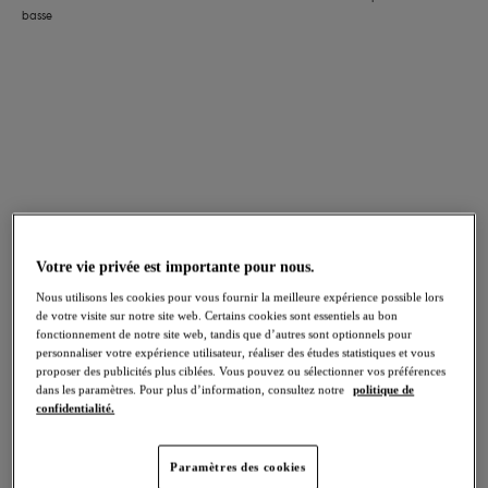
basse
FILTRES
Les résultats seront automatiquement actualisés lors de la sélection.
Ajouter un filtre
Trier par
Nombre de produits par page
37
articles trouvés
Votre vie privée est importante pour nous.
Nous utilisons les cookies pour vous fournir la meilleure expérience possible lors
de votre visite sur notre site web. Certains cookies sont essentiels au bon
fonctionnement de notre site web, tandis que d’autres sont optionnels pour
personnaliser votre expérience utilisateur, réaliser des études statistiques et vous
Cadiz Coast
Arizona Wave
proposer des publicités plus ciblées. Vous pouvez ou sélectionner vos préférences
dans les paramètres. Pour plus d’information, consultez notre
politique de
Slip Bikini à nouettes
Slip Italini
confidentialité.
Rio
Boardwalk
Paramètres des cookies