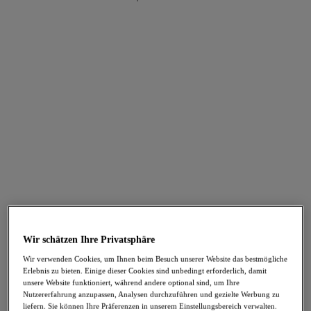
FILTER
Die Ergebnisse werden bei der Auswahl automatisch aktualisiert.
Filter hinzufügen
Sortieren nach
Anzahl der Produkte pro Seite
124
Artikel gefunden
-50%
-70%
Daydreaming
Rose Blossom
Slip
Slip
Wir schätzen Ihre Privatsphäre
Flora White
Black
Wir verwenden Cookies, um Ihnen beim Besuch unserer Website das bestmögliche
12,47 €
8,98 €
war 24,95 €
war 29,95 €
Erlebnis zu bieten. Einige dieser Cookies sind unbedingt erforderlich, damit
unsere Website funktioniert, während andere optional sind, um Ihre
Nutzererfahrung anzupassen, Analysen durchzuführen und gezielte Werbung zu
liefern. Sie können Ihre Präferenzen in unserem Einstellungsbereich verwalten.