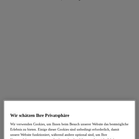
FILTER
Die Ergebnisse werden bei der Auswahl automatisch aktualisiert.
Filter hinzufügen
Sortieren nach
Anzahl der Produkte pro Seite
47
Artikel gefunden
-30%
-30%
Entwined
Temptress
String
Brazilian Slip
Tattoo
Black
Wir schätzen Ihre Privatsphäre
19,56 €
17,46 €
war 27,95 €
war 24,95 €
Wir verwenden Cookies, um Ihnen beim Besuch unserer Website das bestmögliche
Erlebnis zu bieten. Einige dieser Cookies sind unbedingt erforderlich, damit
unsere Website funktioniert, während andere optional sind, um Ihre