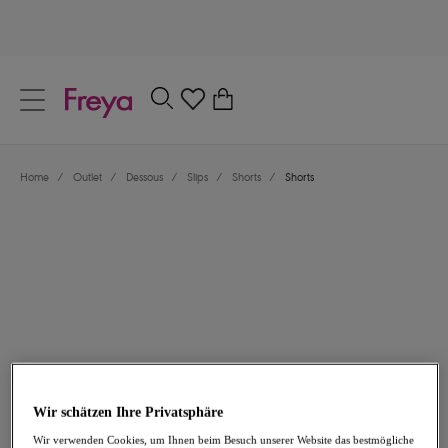
text.skipToContent
text.skipToNavigation
Schließen
0
Dein Land
Home
/
Outlet
/
Dessous
/
Slips
/
Shorts
/
Shorts
Sprache
11,97 €
war 23,95 €
Wir schätzen Ihre Privatsphäre
-50%
Wir verwenden Cookies, um Ihnen beim Besuch unserer Website das bestmögliche
Teilen