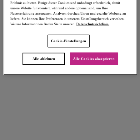
Erlebnis zu bieten. Einige dieser Cookies sind unbedingt erforderlich, damit
unsere Website funktioniert, während andere optional sind, um Ihre
Nutzererfahrung anzupassen, Analysen durchzuführen und gezielte Werbung zu
liefern. Sie können Ihre Präferenzen in unserem Einstellungsbereich verwalten.
Weitere Informationen finden Sie in unserer
Datenschutzrichtlinie.
Select Sizing
intern. größen
Cookie-Einstellungen
EU
UK
Alle ablehnen
Alle Cookies akzeptieren
Größe auswählen
Körbchengröße auswählen
Lagerbestand
Bitte Größe auswählen
IN DEN WARENKORB
Beschreibung