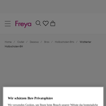
text.skipToContent
text.skipToNavigation
Schließen
0
Dein Land
Home
/
Outlet
/
Dessous
/
Bras
/
Halbschalen-BHs
/
Wattierter
Sprache
Halbschalen-BH
30,47 €
war 60,95 €
Wir schätzen Ihre Privatsphäre
-50%
Wir verwenden Cookies, um Ihnen beim Besuch unserer Website das bestmögliche