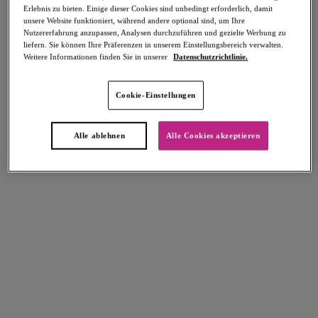
Erlebnis zu bieten. Einige dieser Cookies sind unbedingt erforderlich, damit
Teilen
unsere Website funktioniert, während andere optional sind, um Ihre
Nutzererfahrung anzupassen, Analysen durchzuführen und gezielte Werbung zu
liefern. Sie können Ihre Präferenzen in unserem Einstellungsbereich verwalten.
Weitere Informationen finden Sie in unserer
Datenschutzrichtlinie.
Select Sizing
intern. größen
Cookie-Einstellungen
EU
UK
Alle ablehnen
Alle Cookies akzeptieren
Größe auswählen
Körbchengröße auswählen
Lagerbestand
Bitte Größe auswählen
IN DEN WARENKORB
Beschreibung