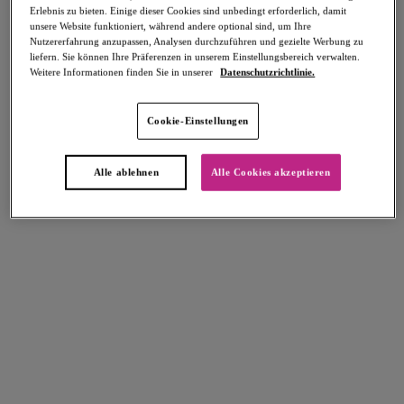
Erlebnis zu bieten. Einige dieser Cookies sind unbedingt erforderlich, damit
Teilen
unsere Website funktioniert, während andere optional sind, um Ihre
Nutzererfahrung anzupassen, Analysen durchzuführen und gezielte Werbung zu
liefern. Sie können Ihre Präferenzen in unserem Einstellungsbereich verwalten.
Weitere Informationen finden Sie in unserer
Datenschutzrichtlinie.
Select Sizing
intern. größen
Cookie-Einstellungen
EU
UK
Alle ablehnen
Alle Cookies akzeptieren
Größe auswählen
Körbchengröße auswählen
Lagerbestand
Bitte Größe auswählen
IN DEN WARENKORB
Beschreibung