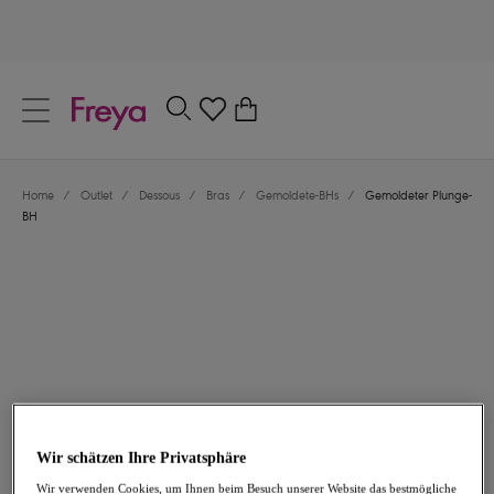
text.skipToContent
text.skipToNavigation
Schließen
0
Dein Land
Home
/
Outlet
/
Dessous
/
Bras
/
Gemoldete-BHs
/
Gemoldeter Plunge-
Sprache
BH
38,37 €
war 63,95 €
Wir schätzen Ihre Privatsphäre
-40%
Wir verwenden Cookies, um Ihnen beim Besuch unserer Website das bestmögliche