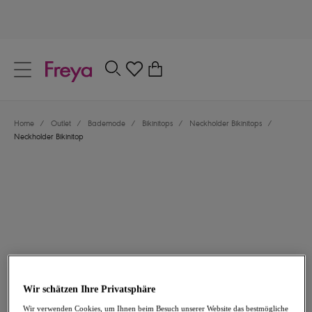
text.skipToContent
text.skipToNavigation
Schließen
0
Dein Land
Home
/
Outlet
/
Bademode
/
Bikinitops
/
Neckholder Bikinitops
/
Sprache
Neckholder Bikinitop
14,08 €
war 46,95 €
Wir schätzen Ihre Privatsphäre
-70%
Wir verwenden Cookies, um Ihnen beim Besuch unserer Website das bestmögliche