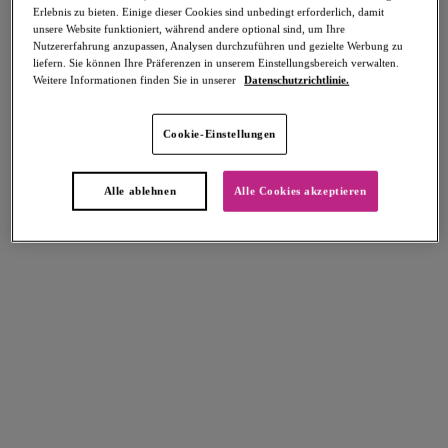
Erlebnis zu bieten. Einige dieser Cookies sind unbedingt erforderlich, damit
Teilen
unsere Website funktioniert, während andere optional sind, um Ihre
Nutzererfahrung anzupassen, Analysen durchzuführen und gezielte Werbung zu
liefern. Sie können Ihre Präferenzen in unserem Einstellungsbereich verwalten.
Weitere Informationen finden Sie in unserer
Datenschutzrichtlinie.
Select Sizing
intern. größen
Cookie-Einstellungen
EU
UK
Alle ablehnen
Alle Cookies akzeptieren
Größe auswählen
Körbchengröße auswählen
Lagerbestand
Bitte Größe auswählen
IN DEN WARENKORB
Beschreibung