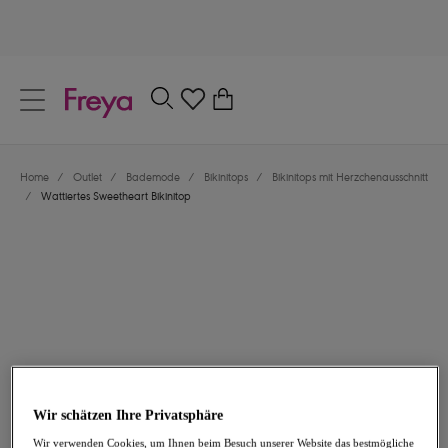
text.skipToContent
text.skipToNavigation
Schließen
0
Dein Land
Home
/
Outlet
/
Bademode
/
Bikinitops
/
Bikinitops mit Herzchenausschnitt
Sprache
/
Wattiertes Sweetheart Bikinitop
29,97 €
war 49,95 €
Wir schätzen Ihre Privatsphäre
-40%
Wir verwenden Cookies, um Ihnen beim Besuch unserer Website das bestmögliche