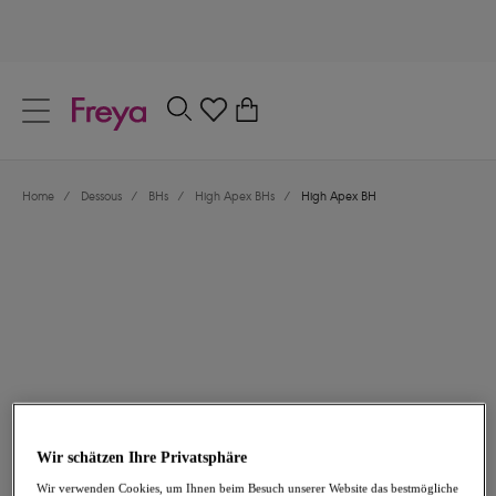
text.skipToContent
text.skipToNavigation
Schließen
0
Dein Land
Home
/
Dessous
/
BHs
/
High Apex BHs
/
High Apex BH
Sprache
60,95 €
Wir schätzen Ihre Privatsphäre
Wir verwenden Cookies, um Ihnen beim Besuch unserer Website das bestmögliche
Teilen