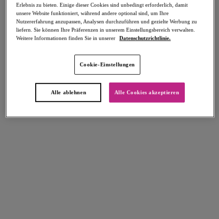
Erlebnis zu bieten. Einige dieser Cookies sind unbedingt erforderlich, damit
unsere Website funktioniert, während andere optional sind, um Ihre
Nutzererfahrung anzupassen, Analysen durchzuführen und gezielte Werbung zu
liefern. Sie können Ihre Präferenzen in unserem Einstellungsbereich verwalten.
Weitere Informationen finden Sie in unserer
Datenschutzrichtlinie.
Select Sizing
intern. größen
Cookie-Einstellungen
EU
UK
Alle ablehnen
Alle Cookies akzeptieren
Größe auswählen
Körbchengröße auswählen
Lagerbestand
Bitte Größe auswählen
IN DEN WARENKORB
Beschreibung