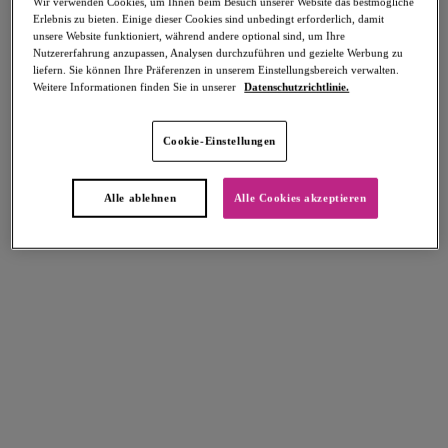
Wir verwenden Cookies, um Ihnen beim Besuch unserer Website das bestmögliche
Teilen
Erlebnis zu bieten. Einige dieser Cookies sind unbedingt erforderlich, damit
unsere Website funktioniert, während andere optional sind, um Ihre
Nutzererfahrung anzupassen, Analysen durchzuführen und gezielte Werbung zu
liefern. Sie können Ihre Präferenzen in unserem Einstellungsbereich verwalten.
Weitere Informationen finden Sie in unserer
Datenschutzrichtlinie.
Cookie-Einstellungen
Select Sizing
intern. größen
Alle ablehnen
Alle Cookies akzeptieren
EU
UK
Größe auswählen
Körbchengröße auswählen
Lagerbestand
Bitte Größe auswählen
IN DEN WARENKORB