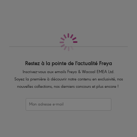
Également dans la collection
Caractéristiques
Mini-volants le long du décolleté offrent un confort absolu
Décolleté, taille et ourlet de cheville élastiques
Détail noeud à perles
Poches latérales
Code produit : AS3420BLK
Restez à la pointe de l'actualité Freya
Inscrivez-vous aux emails Freya & Wacoal EMEA Ltd.
Soyez la première à découvrir notre contenu en exclusivité, nos
nouvelles collections, nos derniers concours et plus encore !