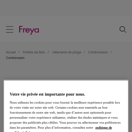
text.skipToContent
text.skipToNavigation
Fermer
Votre pays
Accueil
/
Maillots de Bain
/
Vêtements de plage
/
Combinaisons
/
Langue
Combinaison
Votre vie privée est importante pour nous.
Nous utilisons les cookies pour vous fournir la meilleure expérience possible lors
de votre visite sur notre site web. Certains cookies sont essentiels au bon
fonctionnement de notre site web, tandis que d’autres sont optionnels pour
personnaliser votre expérience utilisateur, réaliser des études statistiques et vous
proposer des publicités plus ciblées. Vous pouvez ou sélectionner vos préférences
dans les paramètres. Pour plus d’information, consultez notre
politique de
Partager