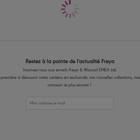
Bretelles réglables et convertibles pou
de cou
Code produit : AS7225PLO
Restez à la pointe de l'actualité Freya
Inscrivez-vous aux emails Freya & Wacoal EMEA Ltd.
 première à découvrir notre contenu en exclusivité, nos nouvelles collections, nos
concours et plus encore !