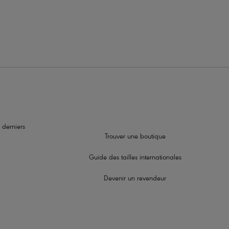
vant être portées traditionnellement, en dos croisé ou en tour
 derniers
Trouver une boutique
Guide des tailles internationales
Devenir un revendeur