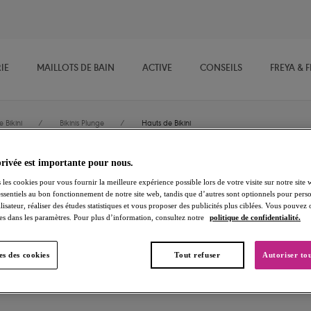
IE
MAILLOTS DE BAIN
ACTIVE
CONSEILS
FREYA & 
 Bikini
/
Bikinis Plunge
/
Hauts de Bikini
privée est importante pour nous.
Jewel Cove
 les cookies pour vous fournir la meilleure expérience possible lors de votre visite sur notre site 
essentiels au bon fonctionnement de notre site web, tandis que d’autres sont optionnels pour perso
lisateur, réaliser des études statistiques et vous proposer des publicités plus ciblées. Vous pouvez
Hauts de Bikini
es dans les paramètres. Pour plus d’information, consultez notre
politique de confidentialité.
Plain Moonstone
s des cookies
Tout refuser
Autoriser tou