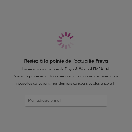
Également dans la collection
Caractéristiques
Armatures cachées
Bonnets doublés pour un galbe parfait et un maintien garanti
Détails plissés à l’entre-seins et aux coutures latérales pour plus de
forme et de volume
Couture cachée sur le décolleté pour un look brassière lisse et sans
coutures
Bretelles spaghetti réglables et ajustables pour être portées sur les
épaules ou en dos croisé
Restez à la pointe de l'actualité Freya
Inscrivez-vous aux emails Freya & Wacoal EMEA Ltd.
Code produit : AS7239PLK
Soyez la première à découvrir notre contenu en exclusivité, nos
nouvelles collections, nos derniers concours et plus encore !