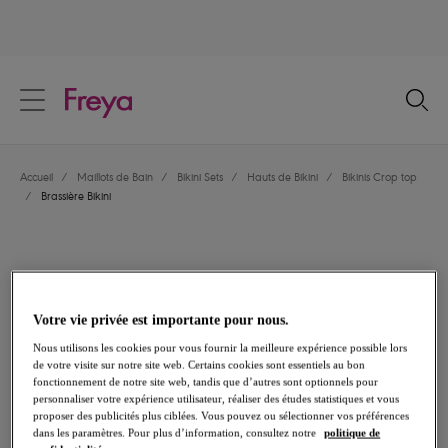
text.skipToContent
text.skipToNavigation
Fermer
Votre pays
Accueil
/
Maillots de Bain
/
Bikini Sets
/
Hauts de Bikini
/
Bikinis Crop top
Langue
/
Brassière Bikini
Votre vie privée est importante pour nous.
Nous utilisons les cookies pour vous fournir la meilleure expérience possible lors
de votre visite sur notre site web. Certains cookies sont essentiels au bon
fonctionnement de notre site web, tandis que d’autres sont optionnels pour
personnaliser votre expérience utilisateur, réaliser des études statistiques et vous
proposer des publicités plus ciblées. Vous pouvez ou sélectionner vos préférences
dans les paramètres. Pour plus d’information, consultez notre
politique de
Partager