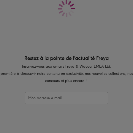
Détail décor perle aux extrémités des 
Code produit : AS3975WHE
Restez à la pointe de l'actualité Freya
Inscrivez-vous aux emails Freya & Wacoal EMEA Ltd.
 première à découvrir notre contenu en exclusivité, nos nouvelles collections, nos
concours et plus encore !