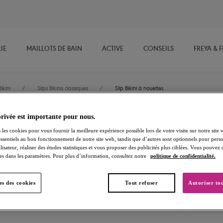
IE
MAILLOTS DE BAIN
ACTIVE
CONSEILS
FREYA & 
ikini
/
Slips Bikinis classiques
/
Slip Bikini à nouettes
privée est importante pour nous.
Sundance
 les cookies pour vous fournir la meilleure expérience possible lors de votre visite sur notre site 
essentiels au bon fonctionnement de notre site web, tandis que d’autres sont optionnels pour perso
lisateur, réaliser des études statistiques et vous proposer des publicités plus ciblées. Vous pouvez
Slip Bikini à nouettes
es dans les paramètres. Pour plus d’information, consultez notre
politique de confidentialité.
White
s des cookies
Tout refuser
Autoriser tou