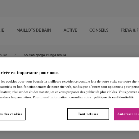
IE
MAILLOTS DE BAIN
ACTIVE
CONSEILS
FREYA & 
oulés
/
Soutien-gorge Plunge moulé
privée est importante pour nous.
Deco
 les cookies pour vous fournir la meilleure expérience possible lors de votre visite sur notre site 
essentiels au bon fonctionnement de notre site web, tandis que d’autres sont optionnels pour perso
lisateur, réaliser des études statistiques et vous proposer des publicités plus ciblées. Vous pouvez
Soutien-gorge Plunge moulé
es dans les paramètres. Pour plus d’information, consultez notre
politique de confidentialité.
Nude
s des cookies
Tout refuser
Autoriser tou