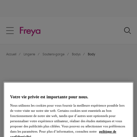
text.skipToContent
text.skipToNavigation
Fermer
Votre pays
Accueil
/
Lingerie
/
Soutiens-gorge
/
Bodys
/
Body
Langue
Votre vie privée est importante pour nous.
Nous utilisons les cookies pour vous fournir la meilleure expérience possible lors
de votre visite sur notre site web. Certains cookies sont essentiels au bon
fonctionnement de notre site web, tandis que d’autres sont optionnels pour
personnaliser votre expérience utilisateur, réaliser des études statistiques et vous
proposer des publicités plus ciblées. Vous pouvez ou sélectionner vos préférences
Partager
dans les paramètres. Pour plus d’information, consultez notre
politique de
confidentialité.