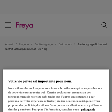
text.skipToContent
text.skipToNavigation
Fermer
Votre pays
Accueil
/
Lingerie
/
Soutiens-gorge
/
Balconnets
/
Soutien-gorge Balconnet
Langue
renfort latéral (du bonnet GG à K)
Votre vie privée est importante pour nous.
Nous utilisons les cookies pour vous fournir la meilleure expérience possible lors
de votre visite sur notre site web. Certains cookies sont essentiels au bon
fonctionnement de notre site web, tandis que d’autres sont optionnels pour
personnaliser votre expérience utilisateur, réaliser des études statistiques et vous
proposer des publicités plus ciblées. Vous pouvez ou sélectionner vos préférences
dans les paramètres. Pour plus d’information, consultez notre
politique de