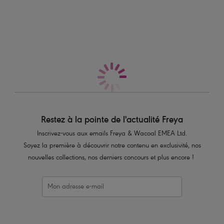
un confort optimal.
Également dans la collection
Caractéristiques
Armatures plus larges offrent une coupe plus emboîtante
Renfort latéral pour une poitrine parfaitement galbée et rehaussée
Bonnets doublés pour un maintien supplémentaire
Bretelles et agrafage plus larges pour plus de maintien et de confort
Détail glisseur argenté au niveau des bretelles
Un détail nœud et une bordure à bouton pression complètent le look.
Restez à la pointe de l'actualité Freya
Code produit : AA5202CAL
Inscrivez-vous aux emails Freya & Wacoal EMEA Ltd.
Soyez la première à découvrir notre contenu en exclusivité, nos
nouvelles collections, nos derniers concours et plus encore !