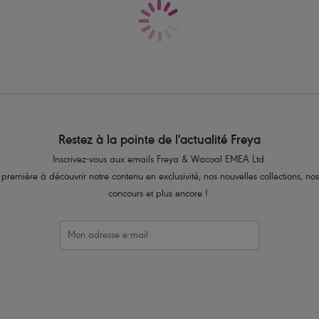
Joli bijou rectangulaire couleur argent
Code produit : AA400506WHE
Restez à la pointe de l'actualité Freya
Inscrivez-vous aux emails Freya & Wacoal EMEA Ltd.
 première à découvrir notre contenu en exclusivité, nos nouvelles collections, nos
concours et plus encore !