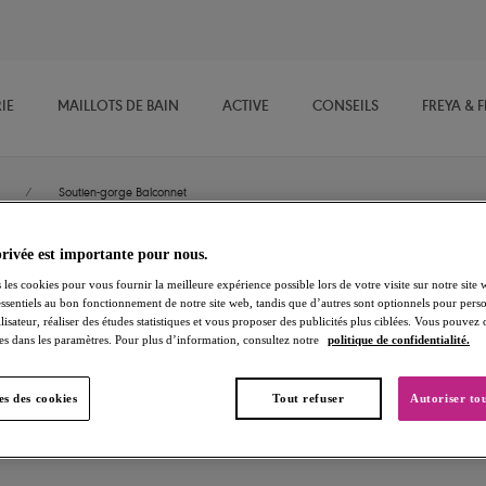
IE
MAILLOTS DE BAIN
ACTIVE
CONSEILS
FREYA & 
/
Soutien-gorge Balconnet
privée est importante pour nous.
Freya Signature
 les cookies pour vous fournir la meilleure expérience possible lors de votre visite sur notre site 
essentiels au bon fonctionnement de notre site web, tandis que d’autres sont optionnels pour perso
lisateur, réaliser des études statistiques et vous proposer des publicités plus ciblées. Vous pouvez
Soutien-gorge Balconnet
es dans les paramètres. Pour plus d’information, consultez notre
politique de confidentialité.
White
s des cookies
Tout refuser
Autoriser tou