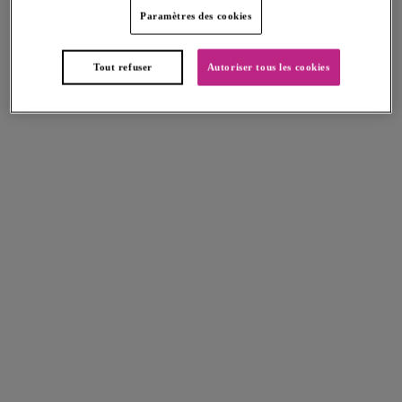
Paramètres des cookies
Offbeat
Offbeat
Tout refuser
Autoriser tous les cookies
Soutien-gorge Moulé
Soutien-gorge Plunge
White
White
Plusieurs coloris disponibles
Plusieurs coloris disponibles
Offbeat
Offbeat
Soutien-gorge Renfort latéral
Slip Brésilien
Natural Beige
Natural Beige
Plusieurs coloris disponibles
Plusieurs coloris disponibles