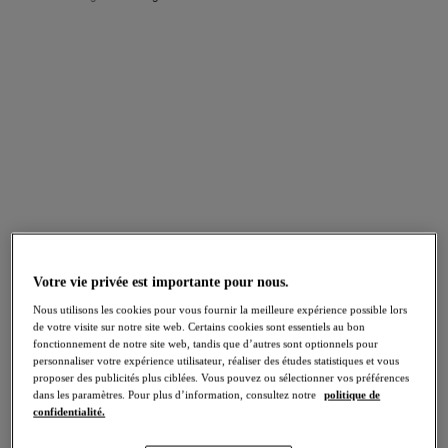
FILTRES
Les résultats seront automatiquement actualisés lors de la sélection.
Ajouter un filtre
Trier par
Nombre de produits par page
159
articles trouvés
Votre vie privée est importante pour nous.
Nous utilisons les cookies pour vous fournir la meilleure expérience possible lors
Tailored
Tailored
de votre visite sur notre site web. Certains cookies sont essentiels au bon
Shorty
Slip
fonctionnement de notre site web, tandis que d’autres sont optionnels pour
Natural Beige
Natural Beige
personnaliser votre expérience utilisateur, réaliser des études statistiques et vous
proposer des publicités plus ciblées. Vous pouvez ou sélectionner vos préférences
dans les paramètres. Pour plus d’information, consultez notre
politique de
confidentialité.
Plusieurs coloris disponibles
Plusieurs coloris disponibles