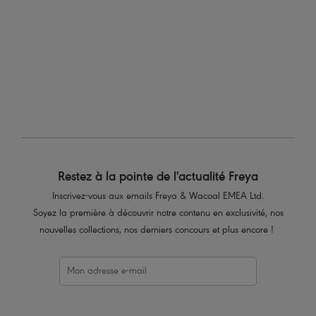
Plusieurs coloris disponibles
Plusieurs coloris disponibles
2
sur
6
Retour
Suivant
Restez à la pointe de l'actualité Freya
Inscrivez-vous aux emails Freya & Wacoal EMEA Ltd.
Soyez la première à découvrir notre contenu en exclusivité, nos
nouvelles collections, nos derniers concours et plus encore !