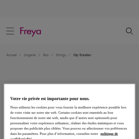
text.skipToContent
text.skipToNavigation
Fermer
Votre pays
Accueil
/
Lingerie
/
Bas
/
Strings
/
Slip Brésilien
Langue
Votre vie privée est importante pour nous.
Nous utilisons les cookies pour vous fournir la meilleure expérience possible lors
de votre visite sur notre site web. Certains cookies sont essentiels au bon
fonctionnement de notre site web, tandis que d’autres sont optionnels pour
personnaliser votre expérience utilisateur, réaliser des études statistiques et vous
proposer des publicités plus ciblées. Vous pouvez ou sélectionner vos préférences
Partager
dans les paramètres. Pour plus d’information, consultez notre
politique de
confidentialité.