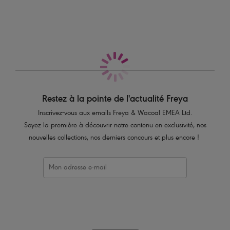
Style brésilien sexy
Dentelle stretch devant et au dos avec jolie bordure festonnée
Ceinture élastique à rayures semi ajourée
Joli nœud à l’avant avec détail bouton-pression
Code produit : AA5457NAE
Restez à la pointe de l'actualité Freya
Inscrivez-vous aux emails Freya & Wacoal EMEA Ltd.
Soyez la première à découvrir notre contenu en exclusivité, nos
nouvelles collections, nos derniers concours et plus encore !