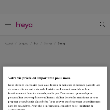
text.skipToContent
text.skipToNavigation
Fermer
Votre pays
Accueil
/
Lingerie
/
Bas
/
Strings
/
String
Langue
Votre vie privée est importante pour nous.
Nous utilisons les cookies pour vous fournir la meilleure expérience possible lors
de votre visite sur notre site web. Certains cookies sont essentiels au bon
fonctionnement de notre site web, tandis que d’autres sont optionnels pour
personnaliser votre expérience utilisateur, réaliser des études statistiques et vous
proposer des publicités plus ciblées. Vous pouvez ou sélectionner vos préférences
Partager
dans les paramètres. Pour plus d’information, consultez notre
politique de
confidentialité.