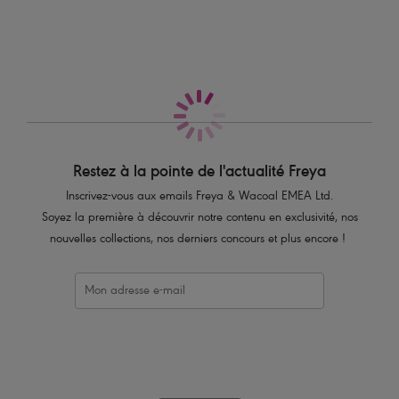
Caractéristiques
Magnifique dentelle avec une finition frangée à l’avant et dans le dos
en V
Détail résille décoratif
Ruban avec anneau métallisé argenté à l’avant
Code produit : AA403170WHE
Restez à la pointe de l'actualité Freya
Inscrivez-vous aux emails Freya & Wacoal EMEA Ltd.
Soyez la première à découvrir notre contenu en exclusivité, nos
nouvelles collections, nos derniers concours et plus encore !