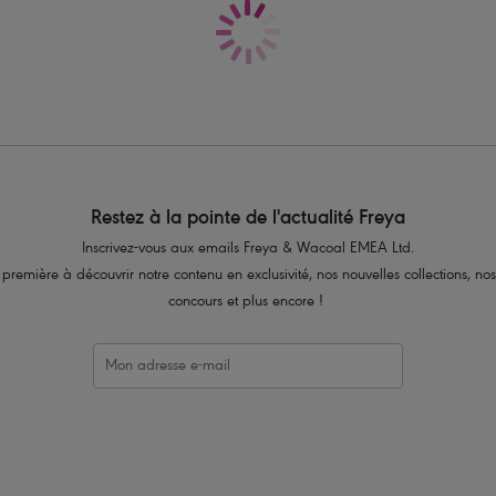
Résille décorative
Dos en dentelle festonnée pour une invi
Jolie découpe triangle dans le dos
Ruban avec anneau métallisé doré à 
Code produit : AA403180PEH
Restez à la pointe de l'actualité Freya
Inscrivez-vous aux emails Freya & Wacoal EMEA Ltd.
 première à découvrir notre contenu en exclusivité, nos nouvelles collections, nos
concours et plus encore !