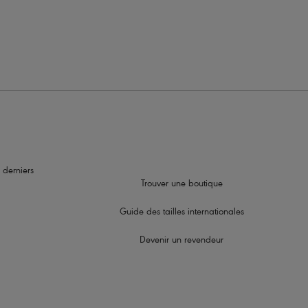
sibilité totale totale sous les vêtements
l’avant
 derniers
Trouver une boutique
Guide des tailles internationales
Devenir un revendeur