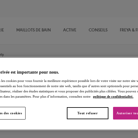
IE
MAILLOTS DE BAIN
ACTIVE
CONSEILS
FREYA & 
rty
privée est importante pour nous.
Fascinate
 les cookies pour vous fournir la meilleure expérience possible lors de votre visite sur notre site 
essentiels au bon fonctionnement de notre site web, tandis que d’autres sont optionnels pour perso
lisateur, réaliser des études statistiques et vous proposer des publicités plus ciblées. Vous pouvez
Shorty
es dans les paramètres. Pour plus d’information, consultez notre
politique de confidentialité.
Peach
s des cookies
Tout refuser
Autoriser tou