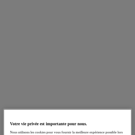
Lingerie Printemps-Été 2026
Broderies délicates, dentelle luxueuse et couleurs
accrocheuses... La fille Freya ne s’ennuie jamais ! Découvrez
nos nouveautés lingerie pour la saison PE26, avec nos
collections bestseller Fascinate et Freya Spot-light, de retour
dans de toutes nouvelles couleurs !
Votre vie privée est importante pour nous.
Nous utilisons les cookies pour vous fournir la meilleure expérience possible lors
Pour avoir un aperçu de ce qui vous attend chez Freya,