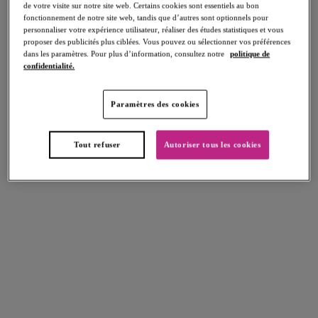
de votre visite sur notre site web. Certains cookies sont essentiels au bon
regardez notre vidéo sur la Lingerie PE26 ci-dessous !
fonctionnement de notre site web, tandis que d’autres sont optionnels pour
personnaliser votre expérience utilisateur, réaliser des études statistiques et vous
proposer des publicités plus ciblées. Vous pouvez ou sélectionner vos préférences
dans les paramètres. Pour plus d’information, consultez notre
politique de
VOIR NOS NOUVEAUTÉS LINGERIE
Découvrez
confidentialité.
Découvrez Freya Lingerie PE26. Freya Lingerie PE26.
Paramètres des cookies
Jetez un coup d'œil aux modèles stylés de lingerie signée
Freya, offrant un maintien inégalable...
Tout refuser
Autoriser tous les cookies