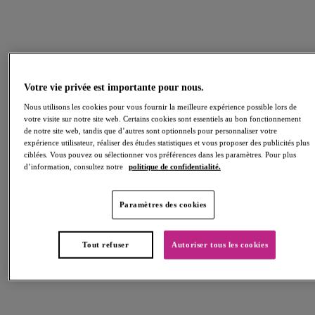
Freya Fancies en White
Freya Fancies en Iced
Mocha
Votre vie privée est importante pour nous.
Notre coloris
White
incontournable vous
Nous utilisons les cookies pour vous fournir la meilleure expérience possible lors de
Découvrez la perfection en
accompagne au quotidien et se
votre visite sur notre site web. Certains cookies sont essentiels au bon fonctionnement
pastel avec Freya Fancies dans
de notre site web, tandis que d’autres sont optionnels pour personnaliser votre
marie à merveille avec la
le coloris Iced Mocha. Devenez
expérience utilisateur, réaliser des études statistiques et vous proposer des publicités plus
collection
Freya Signature
.
une vraie adepte du mix &
ciblées. Vous pouvez ou sélectionner vos préférences dans les paramètres. Pour plus
match et associez-la à notre
d’information, consultez notre
politique de confidentialité.
EXPLORER
collection imprimée
Undetected, dans le NOUVEAU
Paramètres des cookies
coloris assorti Iced Mocha.
EXPLORER
Tout refuser
Autoriser tous les cookies