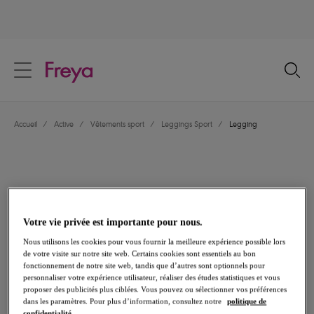
text.skipToContent
text.skipToNavigation
Fermer
Votre pays
Accueil
/
Active
/
Vêtements sport
/
Leggings Sport
/
Legging
Langue
Votre vie privée est importante pour nous.
Nous utilisons les cookies pour vous fournir la meilleure expérience possible lors
de votre visite sur notre site web. Certains cookies sont essentiels au bon
fonctionnement de notre site web, tandis que d’autres sont optionnels pour
personnaliser votre expérience utilisateur, réaliser des études statistiques et vous
proposer des publicités plus ciblées. Vous pouvez ou sélectionner vos préférences
Partager
dans les paramètres. Pour plus d’information, consultez notre
politique de
confidentialité.