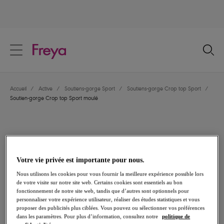
text.skipToContent
text.skipToNavigation
Fermer
Votre pays
Accueil
/
Active
/
Soutiens-gorge Sport
/
Soutiens-gorge Crop top Sport
/
Langue
Soutien-gorge Crop top Sport moulé
Votre vie privée est importante pour nous.
Nous utilisons les cookies pour vous fournir la meilleure expérience possible lors
de votre visite sur notre site web. Certains cookies sont essentiels au bon
fonctionnement de notre site web, tandis que d’autres sont optionnels pour
personnaliser votre expérience utilisateur, réaliser des études statistiques et vous
proposer des publicités plus ciblées. Vous pouvez ou sélectionner vos préférences
dans les paramètres. Pour plus d’information, consultez notre
politique de
Partager