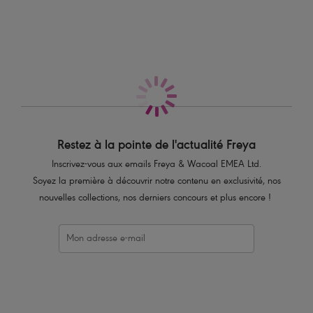
Également dans la collection
coloris Carbon.
Caractéristiques
Forme plus emboîtante pour plus de performance
Bonnets en mousse pour un galbe parfait
Galbe et maintien garantis grâce aux bonnets qui enveloppent la
poitrine
Larges armatures pour un maintien garanti
Panneaux en maille laissent respirer la peau
Restez à la pointe de l'actualité Freya
Bretelles réglables avec crochet J au dos pour un dos nageur
Inscrivez-vous aux emails Freya & Wacoal EMEA Ltd.
Fermeture à agrafage légère pour un confort maximal
Soyez la première à découvrir notre contenu en exclusivité, nos
Maintien ferme
nouvelles collections, nos derniers concours et plus encore !
Code produit : AA4004CON