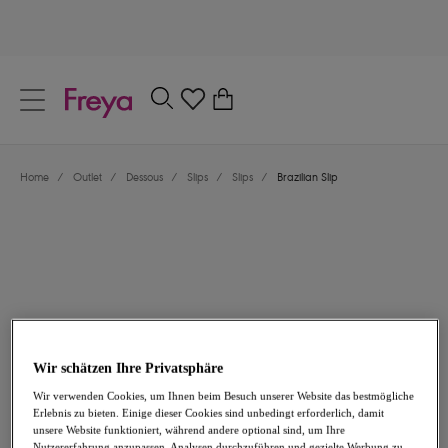
text.skipToContent
text.skipToNavigation
Schließen
0
Dein Land
Home
/
Outlet
/
Dessous
/
Slips
/
Slips
/
Brazilian Slip
Sprache
Wir schätzen Ihre Privatsphäre
14,66 €
war 20,95 €
Wir verwenden Cookies, um Ihnen beim Besuch unserer Website das bestmögliche
Erlebnis zu bieten. Einige dieser Cookies sind unbedingt erforderlich, damit
-30%
unsere Website funktioniert, während andere optional sind, um Ihre
Teilen
Nutzererfahrung anzupassen, Analysen durchzuführen und gezielte Werbung zu