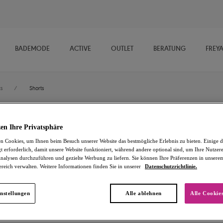
BADEMODE
ACTIVE
OUTLET
BERATUNG
FREYA
ts
/
Shorts
Offbeat
en Ihre Privatsphäre
 Cookies, um Ihnen beim Besuch unserer Website das bestmögliche Erlebnis zu bieten. Einige d
Shorts
t erforderlich, damit unsere Website funktioniert, während andere optional sind, um Ihre Nutzer
nalysen durchzuführen und gezielte Werbung zu liefern. Sie können Ihre Präferenzen in unsere
ereich verwalten. Weitere Informationen finden Sie in unserer
Datenschutzrichtlinie.
Mineral Grey
17,37 €
war 28,95 €
nstellungen
Alle ablehnen
Alle Cookie