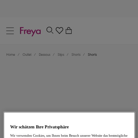
text.skipToContent
text.skipToNavigation
Schließen
0
Dein Land
Home
/
Outlet
/
Dessous
/
Slips
/
Shorts
/
Shorts
Sprache
17,97 €
war 29,95 €
Wir schätzen Ihre Privatsphäre
-40%
Wir verwenden Cookies, um Ihnen beim Besuch unserer Website das bestmögliche
Teilen