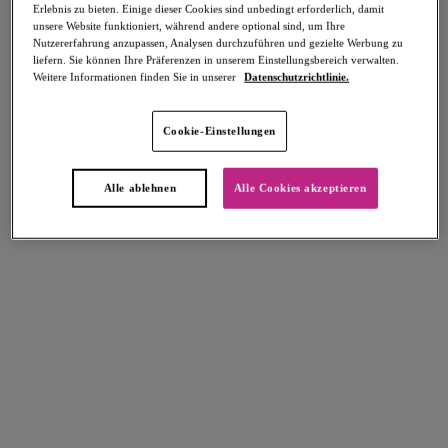
Erlebnis zu bieten. Einige dieser Cookies sind unbedingt erforderlich, damit
unsere Website funktioniert, während andere optional sind, um Ihre
Nutzererfahrung anzupassen, Analysen durchzuführen und gezielte Werbung zu
liefern. Sie können Ihre Präferenzen in unserem Einstellungsbereich verwalten.
Weitere Informationen finden Sie in unserer
Datenschutzrichtlinie.
Select Sizing
intern. größen
Cookie-Einstellungen
EU
UK
Alle ablehnen
Alle Cookies akzeptieren
Größe auswählen
Körbchengröße auswählen
Lagerbestand
Bitte Größe auswählen
IN DEN WARENKORB
Beschreibung