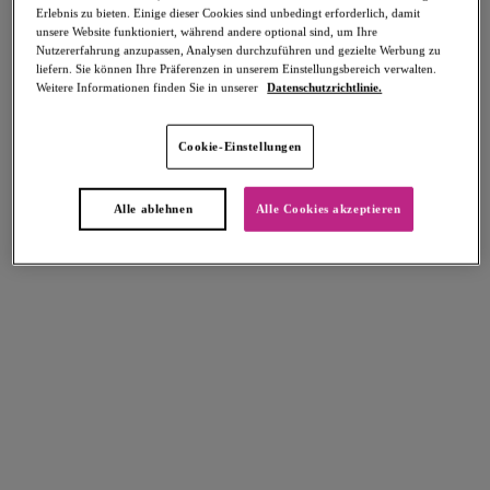
Erlebnis zu bieten. Einige dieser Cookies sind unbedingt erforderlich, damit
Teilen
unsere Website funktioniert, während andere optional sind, um Ihre
Nutzererfahrung anzupassen, Analysen durchzuführen und gezielte Werbung zu
liefern. Sie können Ihre Präferenzen in unserem Einstellungsbereich verwalten.
Weitere Informationen finden Sie in unserer
Datenschutzrichtlinie.
Select Sizing
intern. größen
Cookie-Einstellungen
EU
UK
Alle ablehnen
Alle Cookies akzeptieren
Größe auswählen
Körbchengröße auswählen
Lagerbestand
Bitte Größe auswählen
IN DEN WARENKORB
Beschreibung