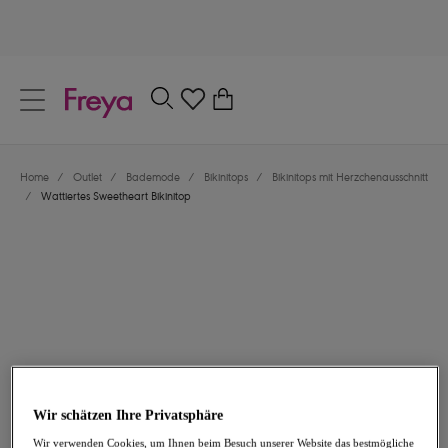
text.skipToContent
text.skipToNavigation
Schließen
0
Dein Land
Home
/
Outlet
/
Bademode
/
Bikinitops
/
Bikinitops mit Herzchenausschnitt
Sprache
/
Wattiertes Sweetheart Bikinitop
25,47 €
war 50,95 €
Wir schätzen Ihre Privatsphäre
-50%
Wir verwenden Cookies, um Ihnen beim Besuch unserer Website das bestmögliche