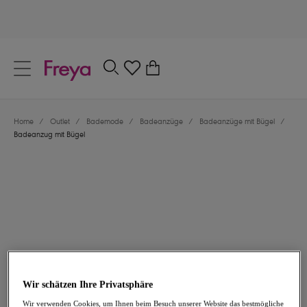
text.skipToContent
text.skipToNavigation
Schließen
0
Dein Land
Home
/
Outlet
/
Bademode
/
Badeanzüge
/
Badeanzüge mit Bügel
/
Sprache
Badeanzug mit Bügel
41,97 €
war 83,95 €
Wir schätzen Ihre Privatsphäre
-50%
Wir verwenden Cookies, um Ihnen beim Besuch unserer Website das bestmögliche