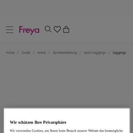
text.skipToContent
text.skipToNavigation
Schließen
0
Dein Land
Home
/
Outlet
/
Active
/
Sportbekleidung
/
Sport Leggings
/
Leggings
Sprache
32,47 €
war 64,95 €
Wir schätzen Ihre Privatsphäre
-50%
Wir verwenden Cookies, um Ihnen beim Besuch unserer Website das bestmögliche
Teilen