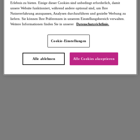
Erlebnis zu bieten. Einige dieser Cookies sind unbedingt erforderlich, damit
unsere Website funktioniert, während andere optional sind, um Ihre
Nutzererfahrung anzupassen, Analysen durchzuführen und gezielte Werbung zu
liefern. Sie können Ihre Präferenzen in unserem Einstellungsbereich verwalten.
Weitere Informationen finden Sie in unserer
Datenschutzrichtlinie.
Select Sizing
intern. größen
Cookie-Einstellungen
EU
UK
Alle ablehnen
Alle Cookies akzeptieren
Größe auswählen
Körbchengröße auswählen
Lagerbestand
Bitte Größe auswählen
IN DEN WARENKORB
Beschreibung