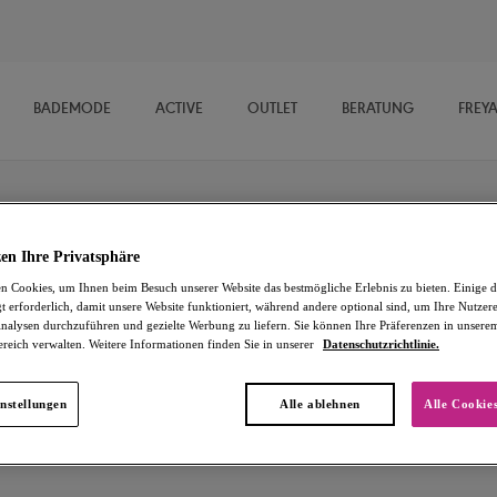
BADEMODE
ACTIVE
OUTLET
BERATUNG
FREYA
en Ihre Privatsphäre
 gefunden
 Cookies, um Ihnen beim Besuch unserer Website das bestmögliche Erlebnis zu bieten. Einige d
t erforderlich, damit unsere Website funktioniert, während andere optional sind, um Ihre Nutzer
nalysen durchzuführen und gezielte Werbung zu liefern. Sie können Ihre Präferenzen in unsere
ereich verwalten. Weitere Informationen finden Sie in unserer
Datenschutzrichtlinie.
Fascinate
NEU
e-BH
Gemoldeter Plunge-BH
nstellungen
Alle ablehnen
Alle Cookie
e
Powder Blue
60,95 €