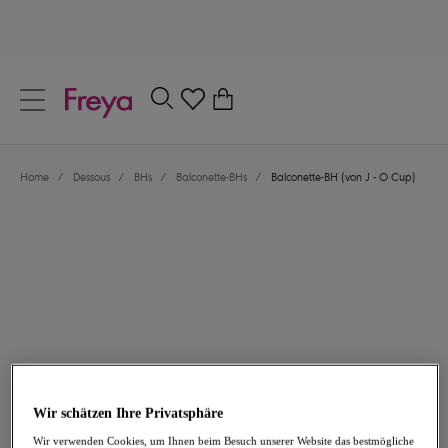
text.skipToContent
text.skipToNavigation
Schließen
0
Dein Land
Home
/
Dessous
/
BHs
/
Balconette-BHs
/
Balconette-BH (von J - O Cup)
Sprache
48,95 €
Wir schätzen Ihre Privatsphäre
Wir verwenden Cookies, um Ihnen beim Besuch unserer Website das bestmögliche
Teilen