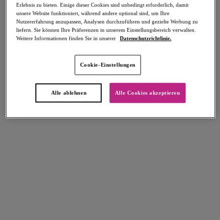
Erlebnis zu bieten. Einige dieser Cookies sind unbedingt erforderlich, damit
unsere Website funktioniert, während andere optional sind, um Ihre
Nutzererfahrung anzupassen, Analysen durchzuführen und gezielte Werbung zu
liefern. Sie können Ihre Präferenzen in unserem Einstellungsbereich verwalten.
Weitere Informationen finden Sie in unserer
Datenschutzrichtlinie.
Select Sizing
intern. größen
Cookie-Einstellungen
EU
UK
Alle ablehnen
Alle Cookies akzeptieren
Größe auswählen
Körbchengröße auswählen
Lagerbestand
Bitte Größe auswählen
IN DEN WARENKORB
Beschreibung