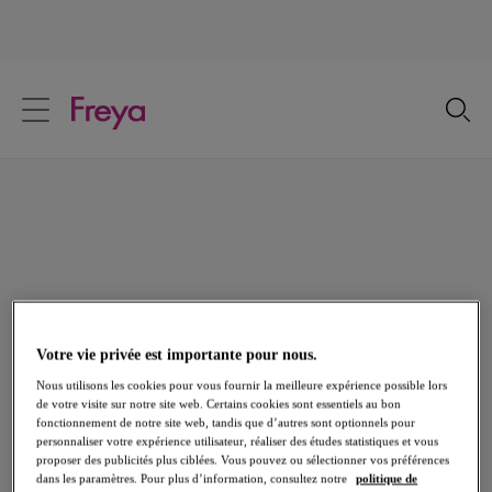
text.skipToContent
text.skipToNavigation
Fermer
Votre pays
Maillots 1 pièce sans armatures
Langue
Plongez dans le monde des maillots 1 pièce sans armatures
Freya ! Offrant un confort absolu et une totale liberté de
mouvement, tout en veillant à ce que le galbe et le maintien
restent parfaits.
Votre vie privée est importante pour nous.
Voir tous les Maillots de bain
Bikinis Sans armatures
Nous utilisons les cookies pour vous fournir la meilleure expérience possible lors
de votre visite sur notre site web. Certains cookies sont essentiels au bon
Triangles
Maillots 1 pièce armatures
fonctionnement de notre site web, tandis que d’autres sont optionnels pour
personnaliser votre expérience utilisateur, réaliser des études statistiques et vous
proposer des publicités plus ciblées. Vous pouvez ou sélectionner vos préférences
dans les paramètres. Pour plus d’information, consultez notre
politique de
Accueil
/
Maillots de Bain
/
Maillots 1 pièce
/
Maillots 1 pièce sans armatures