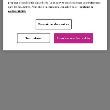
proposer des publicités plus ciblées. Vous pouvez ou sélectionner vos préférences
dans les paramètres. Pour plus d’information, consultez notre
politique de
confidentialité.
Paramètres des cookies
Arizona Wave
Maillot 1 pièce sans armatures
Tout refuser
Autoriser tous les cookies
Twilight