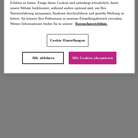
Erlebnis zu bieten. Einige dieser Cookies sind unbedingt erforderlich, damit
unsere Website funktioniert, während andere optional sind, um Ihre
Nutzererfahrung anzupassen, Analysen durchzuführen und gezielte Werbung zu
liefern. Sie können Ihre Präferenzen in unserem Einstellungsbereich verwalten.
Weitere Informationen finden Sie in unserer
Datenschutzrichtlinie.
Select Sizing
intern. größen
Cookie-Einstellungen
EU
UK
Alle ablehnen
Alle Cookies akzeptieren
Größe auswählen
Körbchengröße auswählen
Lagerbestand
Bitte Größe auswählen
IN DEN WARENKORB
Beschreibung