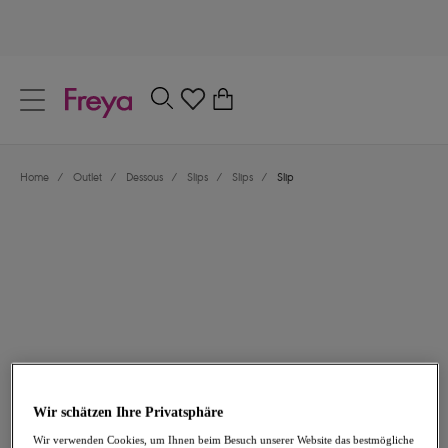
text.skipToContent
text.skipToNavigation
Schließen
0
Dein Land
Home
/
Outlet
/
Dessous
/
Slips
/
Slips
/
Slip
Sprache
14,47 €
war 28,95 €
Wir schätzen Ihre Privatsphäre
-50%
Wir verwenden Cookies, um Ihnen beim Besuch unserer Website das bestmögliche
Teilen